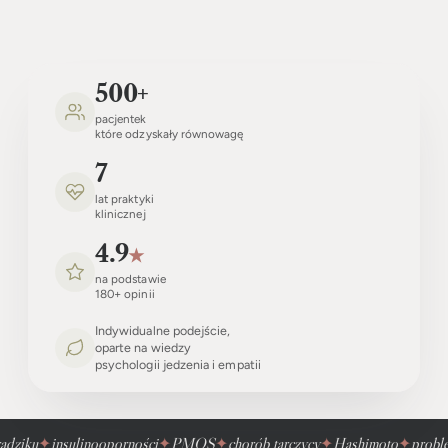
500
+
pacjentek
które odzyskały równowagę
7
lat praktyki
klinicznej
4.9
★
na podstawie
180+ opinii
Indywidualne podejście,
oparte na wiedzy
psychologii jedzenia i empatii
dziku
✦
insulinooporności
✦
PMOS
✦
chorób tarczycy
✦
Hashimoto
✦
problem