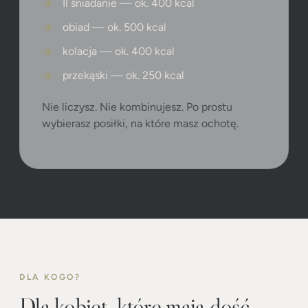
II śniadanie — ok. 400 kcal
obiad — ok. 500 kcal
kolacja — ok. 400 kcal
przekąski — ok. 250 kcal
Nie liczysz. Nie kombinujesz. Po prostu
wybierasz posiłki, na które masz ochotę.
DLA KOGO?
Dla kobiet, które mają dość