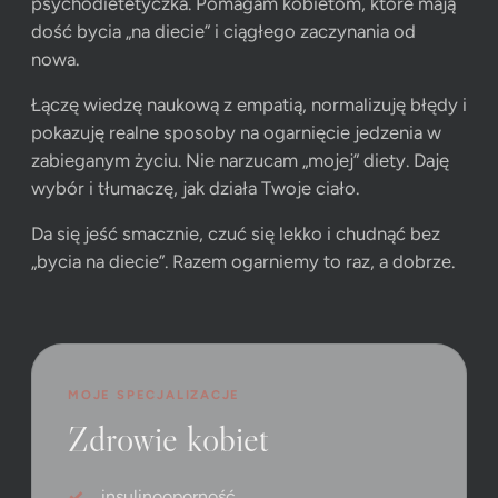
psychodietetyczka. Pomagam kobietom, które mają
dość bycia „na diecie” i ciągłego zaczynania od
nowa.
Łączę wiedzę naukową z empatią, normalizuję błędy i
pokazuję realne sposoby na ogarnięcie jedzenia w
zabieganym życiu. Nie narzucam „mojej” diety. Daję
wybór i tłumaczę, jak działa Twoje ciało.
Da się jeść smacznie, czuć się lekko i chudnąć bez
„bycia na diecie”. Razem ogarniemy to raz, a dobrze.
MOJE SPECJALIZACJE
Zdrowie kobiet
insulinooporność