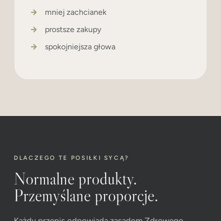
mniej zachcianek
prostsze zakupy
spokojniejsza głowa
DLACZEGO TE POSIŁKI SYCĄ?
Normalne produkty.
Przemyślane proporcje.
Każdy przepis odpowiada zasadom Zdrowego