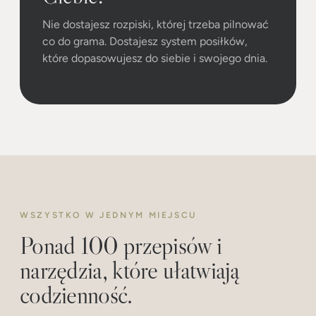
Nie dostajesz rozpiski, której trzeba pilnować
co do grama. Dostajesz system posiłków,
które dopasowujesz do siebie i swojego dnia.
WSZYSTKO W JEDNYM MIEJSCU
Ponad 100 przepisów i
narzędzia, które ułatwiają
codzienność.