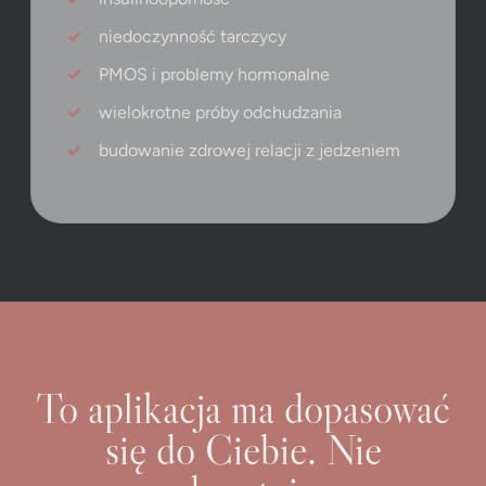
niedoczynność tarczycy
PMOS i problemy hormonalne
wielokrotne próby odchudzania
budowanie zdrowej relacji z jedzeniem
To aplikacja ma dopasować
się do Ciebie. Nie