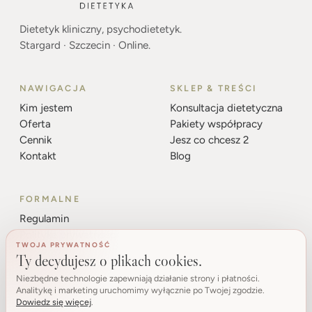
Dietetyk kliniczny, psychodietetyk.
Stargard · Szczecin · Online.
NAWIGACJA
SKLEP & TREŚCI
Kim jestem
Konsultacja dietetyczna
Oferta
Pakiety współpracy
Cennik
Jesz co chcesz 2
Kontakt
Blog
FORMALNE
Regulamin
Polityka prywatności
TWOJA PRYWATNOŚĆ
Ustawienia cookies
Ty decydujesz o plikach cookies.
NIP: 8542444045
Niezbędne technologie zapewniają działanie strony i płatności.
Analitykę i marketing uruchomimy wyłącznie po Twojej zgodzie.
Dowiedz się więcej
.