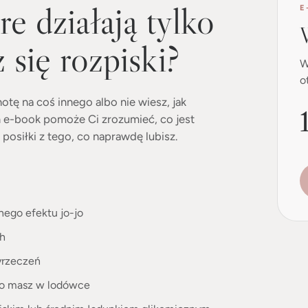
re działają tylko
E
 się rozpiski?
W
o
ę na coś innego albo nie wiesz, jak
en e-book pomoże Ci zrozumieć, co jest
osiłki z tego, co naprawdę lubisz.
ego efektu jo-jo
ch
yrzeczeń
co masz w lodówce
 niskim lub średnim ładunkiem glikemicznym