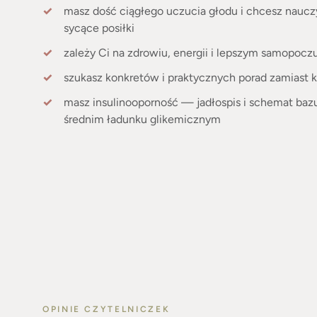
masz dość ciągłego uczucia głodu i chcesz nauc
sycące posiłki
zależy Ci na zdrowiu, energii i lepszym samopocz
szukasz konkretów i praktycznych porad zamiast k
masz insulinooporność — jadłospis i schemat bazuj
średnim ładunku glikemicznym
OPINIE CZYTELNICZEK