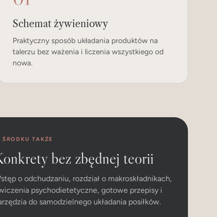
Schemat żywieniowy
Praktyczny sposób układania produktów na
talerzu bez ważenia i liczenia wszystkiego od
nowa.
 ŚRODKU TAKŻE
onkrety bez zbędnej teorii
stęp o odchudzaniu, rozdział o makroskładnikach,
wiczenia psychodietetyczne, gotowe przepisy i
arzędzia do samodzielnego układania posiłków.