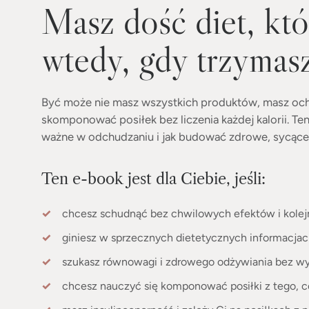
Masz dość diet, któ
wtedy, gdy trzymasz
Być może nie masz wszystkich produktów, masz ochot
skomponować posiłek bez liczenia każdej kalorii. T
ważne w odchudzaniu i jak budować zdrowe, sycące p
Ten e-book jest dla Ciebie, jeśli:
chcesz schudnąć bez chwilowych efektów i kolejn
giniesz w sprzecznych dietetycznych informacja
szukasz równowagi i zdrowego odżywiania bez w
chcesz nauczyć się komponować posiłki z tego, 
masz insulinooporność i zależy Ci na posiłkach z