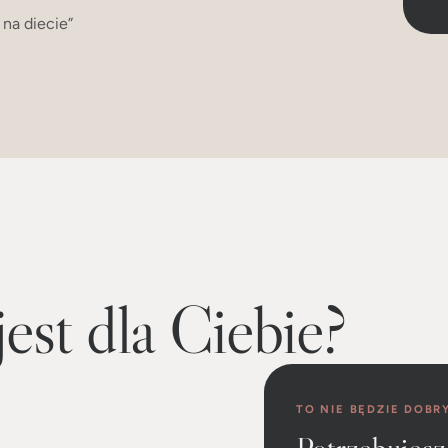
na diecie”
est dla Ciebie?
TO NIE BĘDZIE DOBR
Potrzebujesz