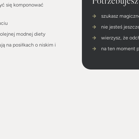
zyć się komponować
szukasz magiczne
uciu
nie jesteś jesz
olejnej modnej diety
wierzysz, że odc
ą na posiłkach o niskim i
na ten moment p