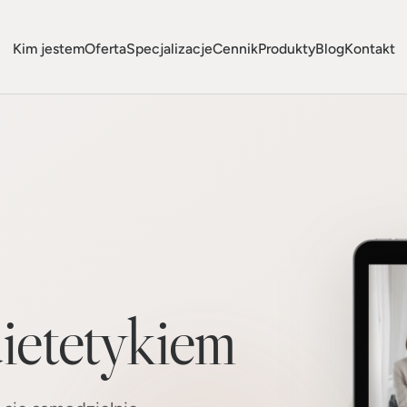
Kim jestem
Oferta
Specjalizacje
Cennik
Produkty
Blog
Kontakt
ietetykiem
 się samodzielnie