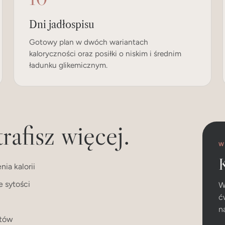
Dni jadłospisu
Gotowy plan w dwóch wariantach
kaloryczności oraz posiłki o niskim i średnim
ładunku glikemicznym.
rafisz więcej.
W
K
ia kalorii
e sytości
W
ć
n
itów