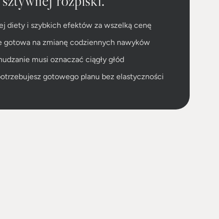
j diety i szybkich efektów za wszelką cenę
cze gotowa na zmianę codziennych nawyków
hudzanie musi oznaczać ciągły głód
otrzebujesz gotowego planu bez elastyczności