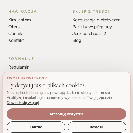
NAWIGACJA
SKLEP & TREŚCI
Kim jestem
Konsultacja dietetyczna
Oferta
Pakiety współpracy
Cennik
Jesz co chcesz 2
Kontakt
Blog
FORMALNE
Regulamin
Polityka prywatności
TWOJA PRYWATNOŚĆ
Ustawienia cookies
Ty decydujesz o plikach cookies.
NIP: 8542444045
Niezbędne technologie zapewniają działanie strony i płatności.
Analitykę i marketing uruchomimy wyłącznie po Twojej zgodzie.
Dowiedz się więcej
.
Akceptuję wszystkie
© 2026 Maria Trytek · wszystkie prawa zastrzeżone
Made by
Clueware
Odrzuć
Dostosuj