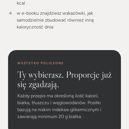
kcal
w e-booku znajdziesz wskazówki, jak
samodzielnie zbudować również inną
kaloryczność dnia
WSZYSTKO POLICZONE
Ty wybierasz. Proporcje już
się zgadzają.
Każdy przepis ma określoną ilość kalorii,
białka, tłuszczu i węglowodanów. Posiłki
bazują na niskim indeksie glikemicznym i
zawierają minimum 20 g białka.