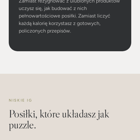
Zamiast rezygnować z ulubionych produktów
uczysz się, jak budować z nich
pełnowartościowe posiłki. Zamiast liczyć
każdą kalorię korzystasz z gotowych,
policzonych przepisów.
NISKIE IG
Posiłki, które układasz jak
puzzle.