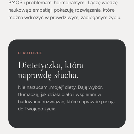
PMOS i problemami hormonalnymi. Łączę wiedzę
naukową z empatią i pokazuję rozwiązania, które
można wdrożyć w prawdziwym, zabieganym życiu.
O AUTORCE
Dietetyczka, która
naprawdę słucha.
Nie narzucam „mojej” diety. Daję wybór,
tłumaczę, jak działa ciało i wspieram w
budowaniu rozwiązań, które naprawdę pasują
do Twojego życia.